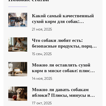
Какой самый качественный
сухой корм для собак:
реальные тесты и советы от
21 ноя, 2025
ветеринаров
Что собаки любят есть:
безопасные продукты, порции
и запреты
15 сен, 2025
Можно ли оставлять сухой
корм в миске собаке: плюсы,
минусы и лучшая практика
14 ноя, 2025
Можно ли давать собакам
яблоки? Плюсы, минусы и
рекомендации
17 окт, 2025