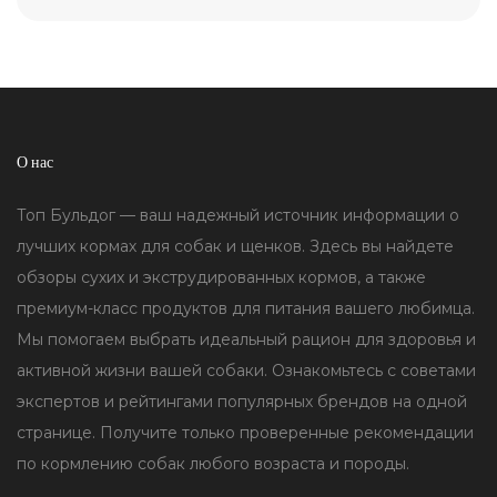
О нас
Топ Бульдог — ваш надежный источник информации о
лучших кормах для собак и щенков. Здесь вы найдете
обзоры сухих и экструдированных кормов, а также
премиум-класс продуктов для питания вашего любимца.
Мы помогаем выбрать идеальный рацион для здоровья и
активной жизни вашей собаки. Ознакомьтесь с советами
экспертов и рейтингами популярных брендов на одной
странице. Получите только проверенные рекомендации
по кормлению собак любого возраста и породы.