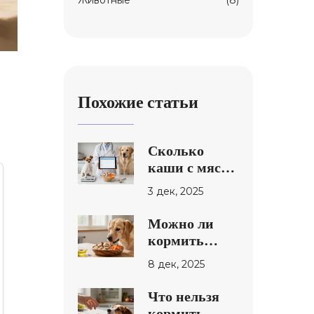
Животные
(8)
Похожие статьи
Сколько
каши с мясом
давать
3 дек, 2025
собаке:
точные
Можно ли
нормы по
кормить
весу и
собаку кашей
8 дек, 2025
возрасту
с мясом:
правильная
Что нельзя
комбинация
кормить