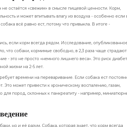
он не остаётся «свежим» в смысле пищевой ценности. Корм,
льность и может впитывать влагу из воздуха - особенно если 
собака всё равно ест, потому что привыкла. В итоге -
ись, если корм всегда рядом. Исследование, опубликованное
ло, что собаки, кормимые свободно, в 2,3 раза чаще страдают
е - это не просто «немного лишнего веса». Это риск диабет
ой жизни на 2-5 лет.
ребует времени на переваривание. Если собака ест постоян
. Это может привести к хроническому воспалению, газам,
о для пород, склонных к панкреатиту - например, миниатюрн
оведение
ки, но и её разум. Собака, которая знает, что корм всегда