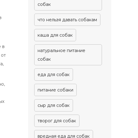
собак
в
что нельзя давать собакам
каша для собак
 в
натуральное питание
 от
собак
а,
еда для собак
но,
питание собаки
ых
сыр для собак
творог для собак
вредная еда для собак