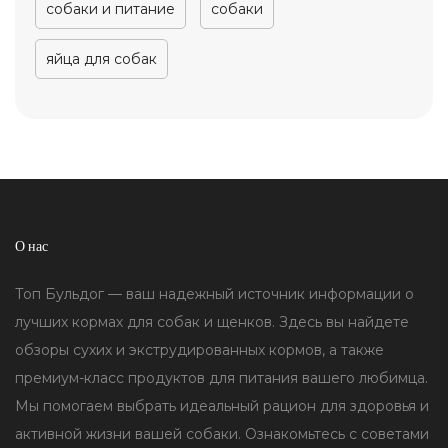
собаки и питание
собаки
яйца для собак
О нас
Топ Бульдог — ваш надежный источник информации о
лучших кормах для собак и щенков. Здесь вы найдете
обзоры сухих и экструдированных кормов, а также
премиум-класс продуктов для питания вашего любимца.
Мы помогаем выбрать идеальный рацион для здоровья и
активной жизни вашей собаки. Ознакомьтесь с советами