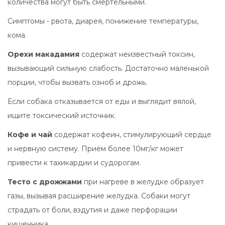
количества могут быть смертельными.
Симптомы - рвота, диарея, понижение температуры,
кома.
Орехи макадамия
содержат неизвестный токсин,
вызывающий сильную слабость
. Достаточно маленькой
порции, чтобы вызвать озноб и дрожь.
Если собака отказывается от еды и выглядит вялой,
ищите токсический источник.
Кофе и чай
содержат кофеин, стимулирующий сердце
и нервную систему
. Приём более 10мг/кг может
привести к тахикардии и судорогам.
Тесто с дрожжами
при нагреве в желудке образует
газы, вызывая расширение желудка
. Собаки могут
страдать от боли, вздутия и даже перфорации
кишечника.