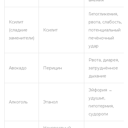
анемия
Гипогликемия,
Ксилит
рвота, слабость,
(сладкие
Ксилит
потенциальный
заменители)
печёночный
удар
Рвота, диарея,
Авокадо
Перицин
затруднённое
дыхание
Эйфория →
удушье,
Алкоголь
Этанол
гипотермия,
судороги