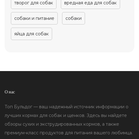
творог для собак
вредная еда для собак
собаки и питание
собаки
яйца для собак
О нас
Топ Бульдог — ваш надежный источник информации о
лучших кормах для собак и щенков. Здесь вы найдете
обзоры сухих и экструдированных кормов, а также
премиум-класс продуктов для питания вашего любимца.