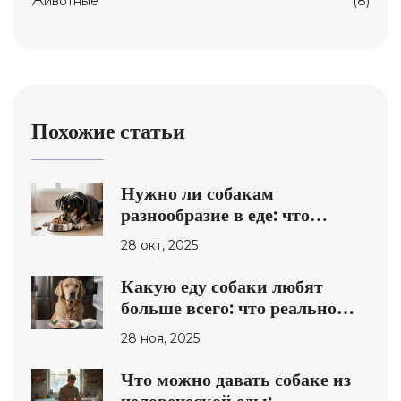
Животные
(8)
Похожие статьи
Нужно ли собакам
разнообразие в еде: что
реально полезно, а что вредно
28 окт, 2025
Какую еду собаки любят
больше всего: что реально
нравится вашему псу
28 ноя, 2025
Что можно давать собаке из