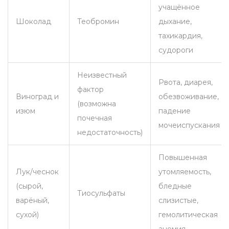
учащённое
Шоколад
Теобромин
дыхание,
тахикардия,
судороги
Неизвестный
Рвота, диарея,
фактор
Виноград и
обезвоживание,
(возможна
изюм
падение
почечная
мочеиспускания
недостаточность)
Повышенная
Лук/чеснок
утомляемость,
(сырой,
бледные
Тиосульфаты
варёный,
слизистые,
сухой)
гемолитическая