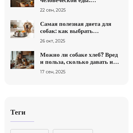
человеческой еды:
безопасные продукты, порции
22 сен, 2025
и запреты (2025)
Самая полезная диета для
собак: как выбрать
идеальный корм
26 окт, 2025
Можно ли собаке хлеб? Вред
и польза, сколько давать и
чем заменить
17 сен, 2025
Теги