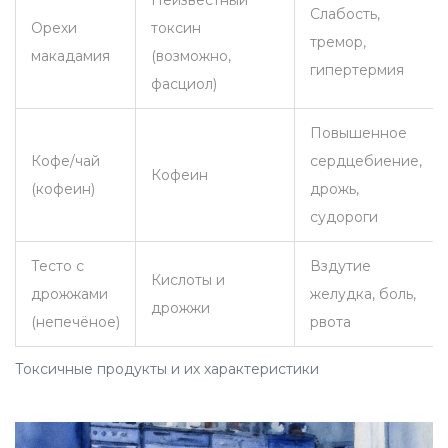
Неизвестный
Слабость,
Орехи
токсин
тремор,
макадамия
(возможно,
гипертермия
фасциол)
Повышенное
Кофе/чай
сердцебиение,
Кофеин
(кофеин)
дрожь,
судороги
Тесто с
Вздутие
Кислоты и
дрожжами
желудка, боль,
дрожжи
(непечёное)
рвота
Токсичные продукты и их характеристики