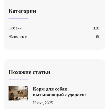
Категории
Собаки
(128)
Животные
(8)
Похожие статьи
Корм для собак,
вызывающий судороги:
причины, признаки и
12 окт, 2025
безопасный выбор