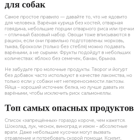
для собак
Самое простое правило — давайте то, что не ядовито
для человека. Варёная курица без костей, отварная
говядина, небольшие порции отварного риса или гречки
– отличный базовый набор. Овощи тоже вписываются в
рацион, если они правильно подготовлены: морковь,
тыква, брокколи (только без стебля) можно подавать
варёными, а не сырыми. Фрукты подойдут в небольших
количествах: яблоко без семечек, банан, брынза.
Не забудьте про молочные продукты. Творог и йогурт
без добавок часто используют в качестве лакомства, но
только если у собаки нет непереносимости лактозы.
Яйца – хороший источник белка, но лучше давать их
варёными, чтобы исключить риск сальмонеллы.
Топ самых опасных продуктов
Список «запрещённых» гораздо короче, чем кажется.
Шоколад, лук, чеснок, виноград и изюм – абсолютные
враги. Даже небольшие кусочки могут вызвать
отравление и потребовать скорой помощи. Ксилит,