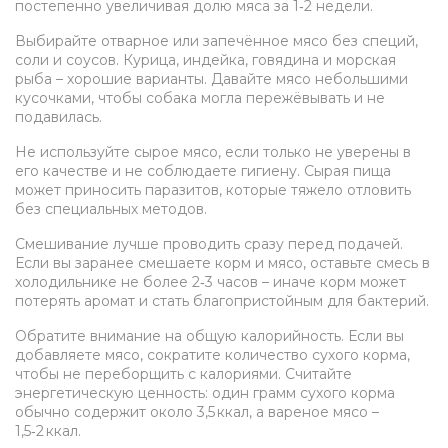
постепенно увеличивая долю мяса за 1‑2 недели.
Выбирайте отварное или запечённое мясо без специй,
соли и соусов. Курица, индейка, говядина и морская
рыба – хорошие варианты. Давайте мясо небольшими
кусочками, чтобы собака могла пережёвывать и не
подавилась.
Не используйте сырое мясо, если только не уверены в
его качестве и не соблюдаете гигиену. Сырая пища
может приносить паразитов, которые тяжело отловить
без специальных методов.
Смешивание лучше проводить сразу перед подачей.
Если вы заранее смешаете корм и мясо, оставьте смесь в
холодильнике не более 2‑3 часов – иначе корм может
потерять аромат и стать благопристойным для бактерий.
Обратите внимание на общую калорийность. Если вы
добавляете мясо, сократите количество сухого корма,
чтобы не переборщить с калориями. Считайте
энергетическую ценность: один грамм сухого корма
обычно содержит около 3,5 ккал, а вареное мясо –
1,5‑2 ккал.