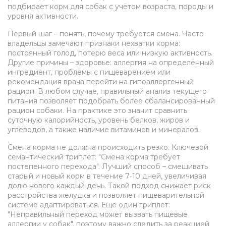
подбирает
корм для собак
с учётом возраста, породы и
уровня активности.
Первый шаг – понять, почему требуется смена. Часто
владельцы замечают признаки нехватки корма:
постоянный голод, потерю веса или низкую активность.
Другие причины – здоровье: аллергия на определённый
ингредиент, проблемы с пищеварением или
рекомендация врача перейти на гипоаллергенный
рацион. В любом случае, правильный анализ текущего
питания позволяет подобрать более сбалансированный
рацион собаки
. На практике это значит сравнить
суточную калорийность, уровень белков, жиров и
углеводов, а также наличие витаминов и минералов.
Смена корма не должна происходить резко. Ключевой
семантический триплет: "Смена корма требует
постепенного перехода". Лучший способ – смешивать
старый и новый корм в течение 7‑10 дней, увеличивая
долю нового каждый день. Такой подход снижает риск
расстройства желудка и позволяет пищеварительной
системе адаптироваться. Еще один триплет:
"Неправильный переход может вызвать пищевые
аллергии у собак", поэтому важно следить за реакцией