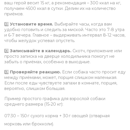
ваш герой весит 15 кг, а рекомендация – 300 ккал на кг,
получаем 4500 ккал в сутки. Делим их на количество
приёмов.
3️⃣
Установите время.
Выбирайте часы, когда вам
удобно готовить и следить за миской. Часто это 7‑8 утра
и 6‑7 вечера. Главное – выдерживать интервал 8‑12 часов,
чтобы желудок успевал опустеть.
4️⃣
Записывайте в календарь.
Скотч, приложение или
просто записка на дверце холодильника помогут не
забыть о приёмах, особенно в выходные.
5️⃣
Проверяйте реакцию.
Если собака часто просит еду
между приёмами, может, порция слишком маленькая.
Если после еды чувствуете запахи в комнате, порция,
вероятно, слишком большая.
Пример простого графика для взрослой собаки
среднего размера (15‑20 кг):
07:30 – 150 г сухого корма + 30 г овощей (отварная
морковь или брокколи).