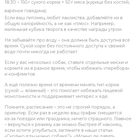
18:30 – 150 г сухого корма + 50 г мяса (курица без костей,
варёное говядина).
Если ваш питомец любит лакомства, добавляйте их в
общую калорийность, а не как «плюс». Например,
маленькая кубика творога в качестве награды утром.
Не забывайте про воду – она должна быть доступна всё
время. Сухой корм без постоянного доступа к свежей
воде почти никогда не работает.
Если у вас несколько собак, ставьте отдельные миски и
кормите их в разное время, чтобы избежать «перебора»
и конфликтов.
А ещё полезно время от времени менять тип корма
(сухой ↔ влажный) – это помогает избежать пищевой
монотонности и поддерживает интерес к еде.
Помните, расписание – это не строгий порядок, а
ориентир. Если раз в неделю ваш график смещается
из‑за поездки или праздника, ничего страшного. Главное
– вернуться к режиму как можно быстрее.И наконец,
если хотите углубиться, загляните в наши статьи:
«Сколько еды нужно собаке?», «Можно ли давать