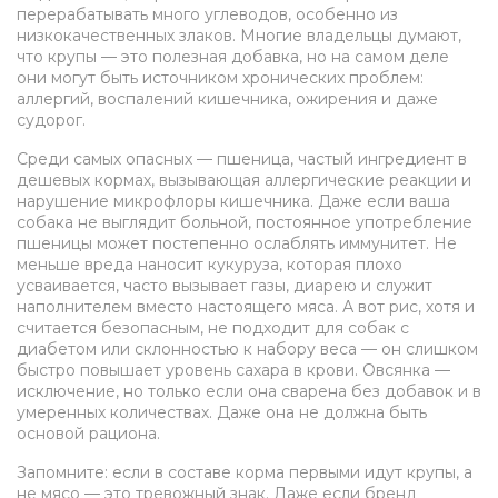
перерабатывать много углеводов, особенно из
низкокачественных злаков. Многие владельцы думают,
что крупы — это полезная добавка, но на самом деле
они могут быть источником хронических проблем:
аллергий, воспалений кишечника, ожирения и даже
судорог.
Среди самых опасных —
пшеница
,
частый ингредиент в
дешевых кормах, вызывающая аллергические реакции и
нарушение микрофлоры кишечника
. Даже если ваша
собака не выглядит больной, постоянное употребление
пшеницы может постепенно ослаблять иммунитет. Не
меньше вреда наносит
кукуруза
,
которая плохо
усваивается, часто вызывает газы, диарею и служит
наполнителем вместо настоящего мяса
. А вот
рис
,
хотя и
считается безопасным, не подходит для собак с
диабетом или склонностью к набору веса — он слишком
быстро повышает уровень сахара в крови
. Овсянка —
исключение, но только если она сварена без добавок и в
умеренных количествах. Даже она не должна быть
основой рациона.
Запомните: если в составе корма первыми идут крупы, а
не мясо — это тревожный знак. Даже если бренд