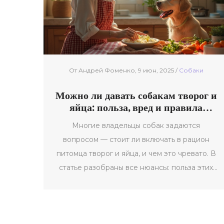
От Андрей Фоменко, 9 июн, 2025 /
Собаки
Можно ли давать собакам творог и
яйца: польза, вред и правила
кормления
Многие владельцы собак задаются
вопросом — стоит ли включать в рацион
питомца творог и яйца, и чем это чревато. В
статье разобраны все нюансы: польза этих
продуктов, возможные риски и
рекомендации по кормлению собак
натуральными продуктами. Читатели узнают,
в каком виде давать яйца и творог, как часто