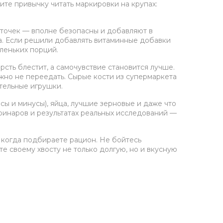
дите привычку читать маркировки на крупах:
осточек — вполне безопасны и добавляют в
на. Если решили добавлять витаминные добавки
леньких порций.
рсть блестит, а самочувствие становится лучше.
жно не переедать. Сырые кости из супермаркета
ательные игрушки.
сы и минусы), яйца, лучшие зерновые и даже что
еринаров и результатах реальных исследований —
, когда подбираете рацион. Не бойтесь
е своему хвосту не только долгую, но и вкусную