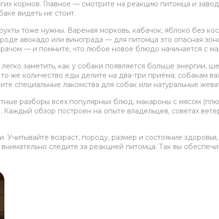
рогих кормов. Главное — смотрите на реакцию питомца и заво
аке видеть не стоит.
фрукты тоже нужны. Варёная морковь, кабачок, яблоко без к
 вроде авокадо или винограда — для питомца это опасная зо
врачом — и помните, что любое новое блюдо начинается с ма
егко заметить, как у собаки появляется больше энергии, ше
то же количество еды делите на два-три приёма; собакам ва
ерите специальные лакомства для собак или натуральные жев
естные разборы всех популярных блюд: макароны с мясом (плю
а. Каждый обзор построен на опыте владельцев, советах вет
. Учитывайте возраст, породу, размер и состояние здоровья
внимательно следите за реакцией питомца. Так вы обеспечит