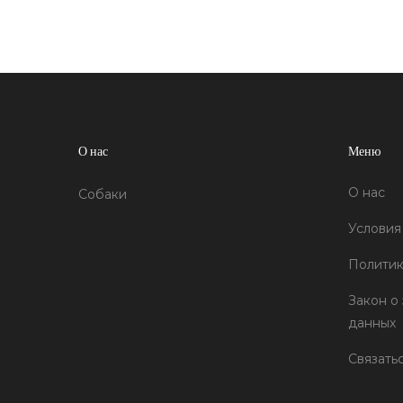
можно это делать, и что советуют
ветеринары. Здесь только проверенные
данные, простые объяснения и реальные
советы для заботливых хозяев.
О нас
Меню
О нас
Собаки
Условия
Политик
Закон о
данных
Связать