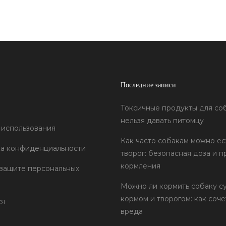
Последние записи
Токсичные продукты для соб
нельзя давать питомцу
 использования
Как часто собакам можно ес
а конфиденциальности
творог: безопасная доза и п
кормления
 защите персональных
Можно ли кормить собаку с
кормом и творогом: как соче
ся
вреда