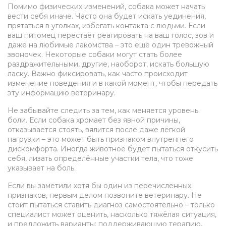
Помимо физических изменений, собака может начать
вести себя иначе. Часто она будет искать уединения,
прятаться в уголках, избегать контакта с людьми. Если
ваш питомец перестаёт реагировать на ваш голос, зов и
даже на любимые лакомства – это ещё один тревожный
звоночек. Некоторые собаки могут стать более
раздражительными, другие, наоборот, искать большую
ласку. Важно фиксировать, как часто происходит
изменение поведения и в какой момент, чтобы передать
эту информацию ветеринару.
Не забывайте следить за тем, как меняется уровень
боли. Если собака хромает без явной причины,
отказывается стоять, вялится после даже лёгкой
нагрузки – это может быть признаком внутреннего
дискомфорта. Иногда животное будет пытаться откусить
себя, лизать определённые участки тела, что тоже
указывает на боль.
Если вы заметили хотя бы один из перечисленных
признаков, первым делом позвоните ветеринару. Не
стоит пытаться ставить диагноз самостоятельно – только
специалист может оценить, насколько тяжёлая ситуация,
и предложить варианты: поддерживающую терапию,