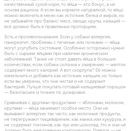
качественный сухой корм, то яйца — это бонус, а не
основа рациона. А если вы кормите натуралкой, то яйцо
можно включить в меню как источник белка и жиров, но
не забывайте про баланс: мясо, овощи, крупы, кальций —
всё должно быть в правильных пропорциях.
Есть и противопоказания. Если у собаки аллергия,
панкреатит, проблемы с печенью или почками — яйца
могут усугубить состояние. Особенно осторожно нужно
быть с сырыми яйцами при наличии хронических
заболеваний. Также не стоит давать яйца в больших
количествах, если собака склонна к ожирению — желток
содержит много калорий. А вот скорлупа? Её можно
измельчить и добавить как источник кальция, но только
если вы уверены, что она чистая и не содержит
бактерий. Лучше покупать готовый кальциевый порошок
— безопаснее и точнее по дозировке.
Сравнивая с другими продуктами — яблоками, молоком,
крупами — яйца занимают особое место. Они не
вызывают аллергию так часто, как молочные продукты,
не перегружают пищеварение, как манка или кукуруза, и
не содержат токсинов, как лук или шоколад. Но и они не
должны быть ежедневным компонентом. Главное — не