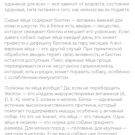
одинаков для всех — всё зависит от возраста, состояния
здоровья, типа питания и того, как именно вы их подаёте.
Сырые яйца содержат биотин — витамин, важный для
кожи и шерсти. Но в белке есть авидин — вещество,
которое связывает биотин и мешает его усвоению. Если
давать собаке сырые яйца каждый день, это может
привести к дефициту биотина за пару месяцев. А вот
варёные яйца — это другой случай. При термической
обработке авидин теряет свою активность, и биотин
остаётся доступным. Плюс, варёные яйца проще
перевариваются и не несут риска сальмонеллёза,
который, хоть и редко, может поразить собаку, особенно
с ослабленным иммунитетом.
Полезны ли яйца вообще? Да, если не переборщить.
Желток — это кладезь жирорастворимых витаминов (A,
D, E, K), омега-3, холина и железа. Белок — идеальный
источник высококачественного протеина, который
помогает поддерживать мышцы, особенно у активных
собак. Но это не значит, что яйца — это панацея. Одно
яйцо в неделю — это норма для собаки среднего
размера. Для мелких пород — половина, для крупных —
два раза в неделю. Если ваша собака уже получает