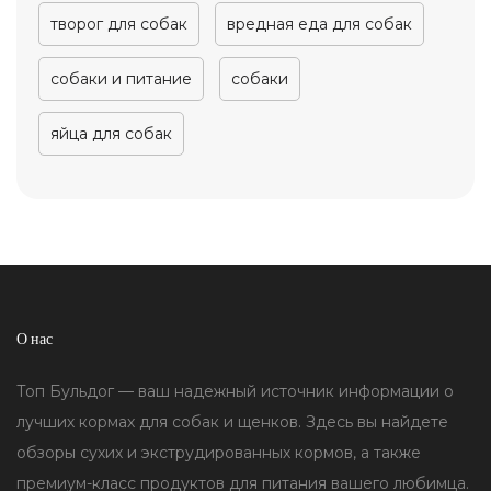
творог для собак
вредная еда для собак
собаки и питание
собаки
яйца для собак
О нас
Топ Бульдог — ваш надежный источник информации о
лучших кормах для собак и щенков. Здесь вы найдете
обзоры сухих и экструдированных кормов, а также
премиум-класс продуктов для питания вашего любимца.