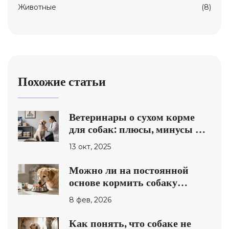
Животные
(8)
Похожие статьи
Ветеринары о сухом корме
для собак: плюсы, минусы и
как выбрать лучший вариант
13 окт, 2025
Можно ли на постоянной
основе кормить собаку
влажным кормом: плюсы,
8 фев, 2026
минусы и реальные
рекомендации
Как понять, что собаке не