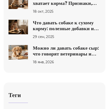
хватает корма? Признаки,
причины и решения
18 окт, 2025
Что давать собаке к сухому
корму: полезные добавки и
рецепты
29 сен, 2025
Можно ли давать собаке сыр:
что говорят ветеринары и
какие сорта безопасны
18 янв, 2026
Теги